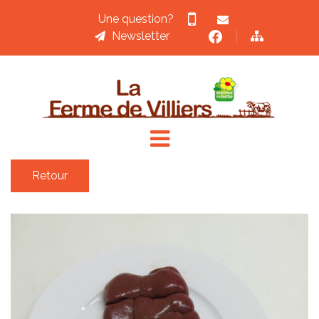
Une question?
Newsletter
ACCUEIL
ACTUALITÉS
&
RECETTES
Retour
LA
BOUCHERIE
PRODUITS
&