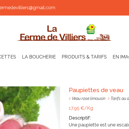
rmedevilliers@gmail.com
CETTES
LA BOUCHERIE
PRODUITS & TARIFS
EN IM
Paupiettes de veau
Veau rose limousin
Tarifs au 
17,95 €/Kg
Descriptif:
Une paupiette est une escal