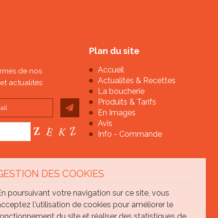
Plan du site
Accueil
ormés de nos
Actualités & Recettes
et actualités
La boucherie
Produits & Tarifs
En Images
Avis
Info - Commande
GESTION DES COOKIES
En poursuivant votre navigation sur ce site, vous
acceptez l'utilisation de cookies pour améliorer le
fonctionnement du site et réaliser des statistiques de