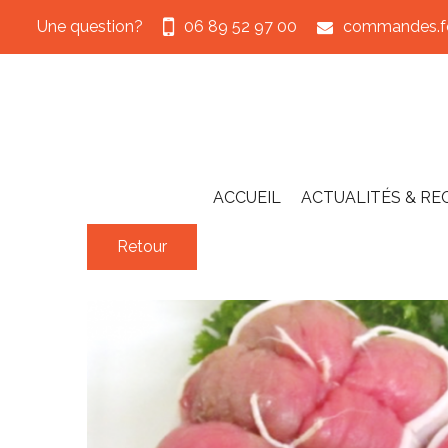
Une question?
06 89 52 97 00
commandes.fe
ACCUEIL
ACTUALITÉS & RE
Retour