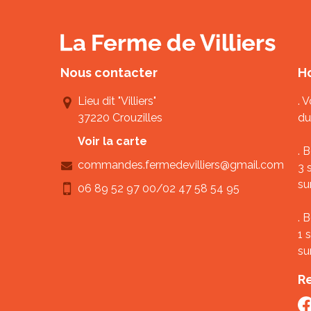
Nous contacter
Ho
Lieu dit "Villiers"
. 
37220 Crouzilles
du
Voir la carte
. 
commandes.fermedevilliers@gmail.com
3 
su
06 89 52 97 00
/
02 47 58 54 95
. 
1 
su
R