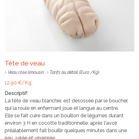
TARIFS
EN
IMAGES
AVIS
Tête de veau
Veau rose limousin
Tarifs au détail (Euro /Kg)
INFO
12,90 €/Kg
-
Descriptif:
La tête de veau blanchie, est désossée par le boucher,
COMMANDE
qui la roule en enfermant joue et langue au centre.
Elle se fait cuire dans un bouillon de légumes durant
environ 3 H en cocotte traditionnelle, après l'avoir
préalablement fait bouillir quelques minutes dans une
eau, salée et vinaigrée.