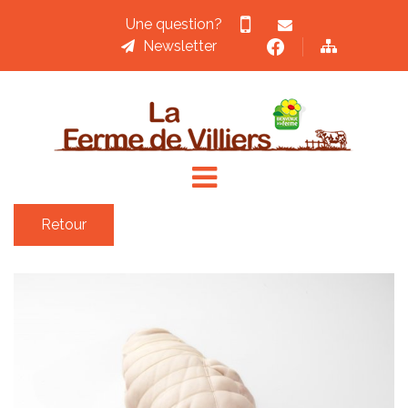
Une question?
Newsletter
ACCUEIL
ACTUALITÉS
&
RECETTES
Retour
LA
BOUCHERIE
PRODUITS
&