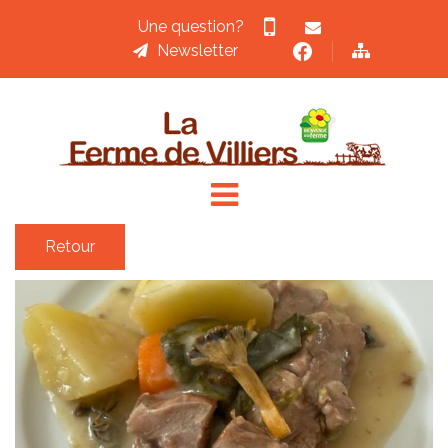
Une question?
Newsletter
ACCUEIL
ACTUALITÉS
&
RECETTES
Retour
LA
BOUCHERIE
PRODUITS
&