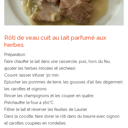
TARIFS
EN
Rôti de veau cuit au lait parfumé aux
IMAGES
herbes
AVIS
Préparation :
Faire chauffer le lait dans une casserole, puis, hors du feu,
ajouter les herbes (rincées et séchées).
INFO
Couvrir, laisser infuser 30 min.
Eplucher les pommes de terre, les gousses d'ail (les dégermer),
-
les carottes et oignons.
Rincer les champignons et les couper en quatre.
COMMANDE
Préchauffer le four à 160°C.
Filtrer le lait et réserver les feuilles de Laurier.
Dans la cocotte, faire dorer le rôti dans du beurre avec oignon
et carottes coupées en rondelles.