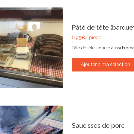
Pâté de tête (barque
6,95€/ pièce
Pâté de tête, appelé aussi From
Elaboré …
Ajouter à ma sélection
Saucisses de porc