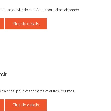
e à base de viande hachée de porc et assaisonnée …
Plus de détails
cir
es fraiches, pour vos tomates et autres légumes …
Plus de détails