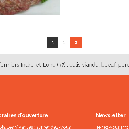
1
2
rmiers Indre-et-Loire (37) : colis viande, boeuf, porc, 
raires d'ouverture
Newsletter
Volailles Vivantes : sur rendez-vous
Tenez-vous inf