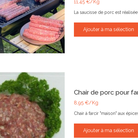
11,45 €/Kg
La saucisse de porc est réalisé
Ajouter à ma sélection
Chair de porc pour far
8,95 €/Kg
Chair à farcir "maison" aux épic
Ajouter à ma sélection